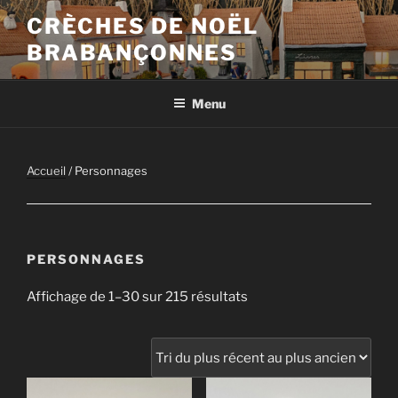
Aller
CRÈCHES DE NOËL
au
BRABANÇONNES
contenu
principal
Menu
Accueil
/ Personnages
PERSONNAGES
Trié
Affichage de 1–30 sur 215 résultats
du
plus
récent
au