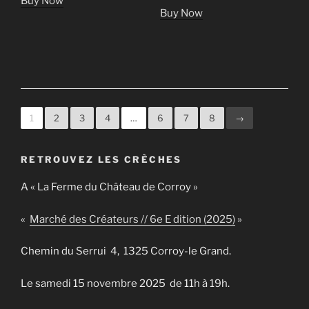
Buy Now
Buy Now
1
2
3
4
…
6
7
8
→
RETROUVEZ LES CRÈCHES
A « La Ferme du Château de Corroy »
«
Marché des Créateurs // 6e E dition (2025)
»
Chemin du Serrui 4, 1325 Corroy-le Grand.
Le samedi 15 novembre 2025 de 11h à 19h.