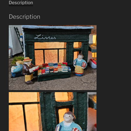
Description
porte
des
Description
livres