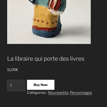
La libraire qui porte des livres
11,00
€
quantité
Buy Now
de
Catégories :
Nouveautés
,
Personnages
La
libraire
qui