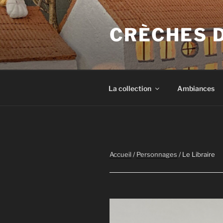
Aller
au
CRÈCHES 
contenu
principal
La collection
Ambiances
Accueil
/
Personnages
/ Le Libraire