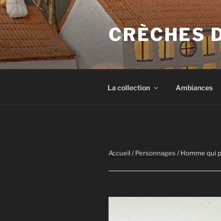
Aller
au
CRÈCHES 
contenu
principal
La collection
Ambiances
Accueil
/
Personnages
/ Homme qui p