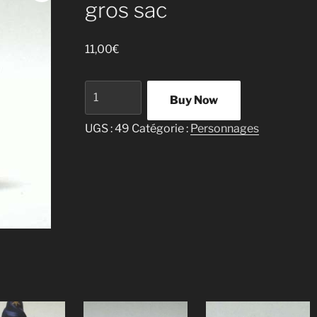
gros sac
11,00
€
quantité
Buy Now
de
Homme
UGS :
49
Catégorie :
Personnages
qui
porte
un
gros
sac