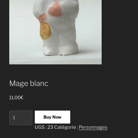
Mage blanc
11,00
€
quantité
Buy Now
de
UGS :
23
Catégorie :
Personnages
Mage
blanc