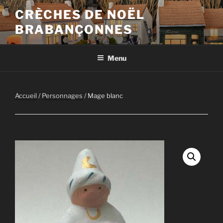
Aller
CRÈCHES DE NOËL
au
BRABANÇONNES
contenu
principal
Menu
Accueil
/
Personnages
/ Mage blanc