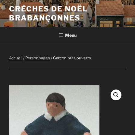
Aller
CRÈCHES DE NOËL
au
BRABANÇONNES
contenu
principal
Menu
Accueil
/
Personnages
/ Garçon bras ouverts