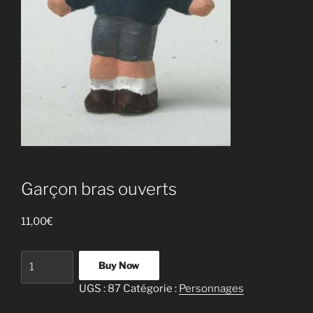
Garçon bras ouverts
11,00
€
quantité
Buy Now
de
UGS :
87
Catégorie :
Personnages
Garçon
bras