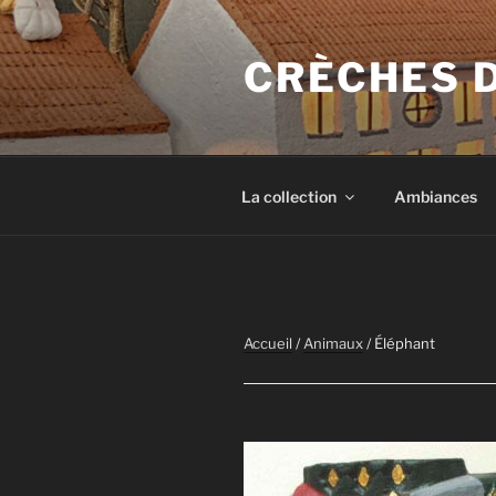
Aller
au
CRÈCHES 
contenu
principal
La collection
Ambiances
Accueil
/
Animaux
/ Éléphant