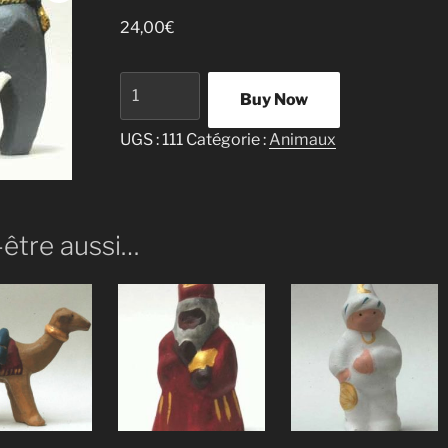
24,00
€
quantité
Buy Now
de
Éléphant
UGS :
111
Catégorie :
Animaux
-être aussi…