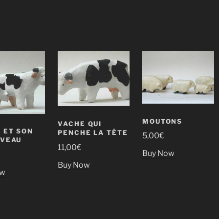
MOUTONS
VACHE QUI
 ET SON
PENCHE LA TÊTE
5,00
€
 VEAU
11,00
€
Buy Now
€
Buy Now
ow