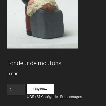
Tondeur de moutons
11,00
€
quantité
Buy Now
de
UGS :
61
Catégorie :
Personnages
Tondeur
de