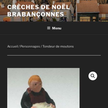
Aller
CRÈCHES DE NOËL
au
BRABANÇONNES
contenu
principal
Menu
Accueil
/
Personnages
/ Tondeur de moutons