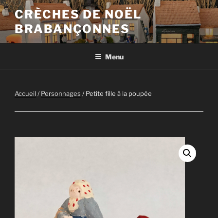
Aller
CRÈCHES DE NOËL
au
BRABANÇONNES
contenu
principal
Menu
Accueil
/
Personnages
/ Petite fille à la poupée