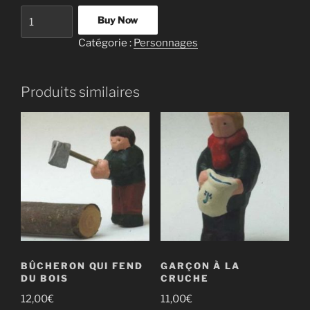
quantité
Buy Now
de
Catégorie :
Personnages
Petite
fille
à
Produits similaires
la
poupée
BÛCHERON QUI FEND
GARÇON À LA
DU BOIS
CRUCHE
12,00
€
11,00
€