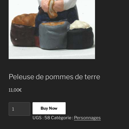
Peleuse de pommes de terre
11,00
€
quantité
Buy Now
de
UGS :
58
Catégorie :
Personnages
Peleuse
de