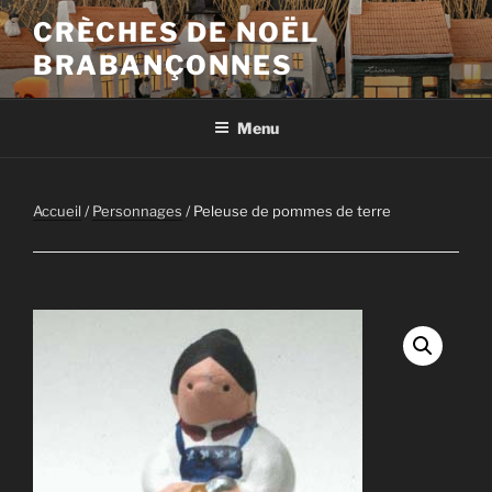
Aller
CRÈCHES DE NOËL
au
BRABANÇONNES
contenu
principal
Menu
Accueil
/
Personnages
/ Peleuse de pommes de terre