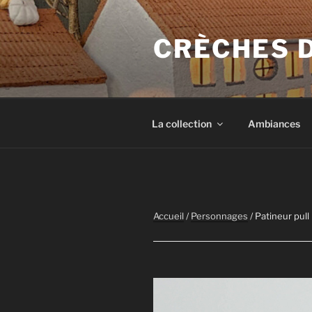
Aller
au
CRÈCHES 
contenu
principal
La collection
Ambiances
Accueil
/
Personnages
/ Patineur pull