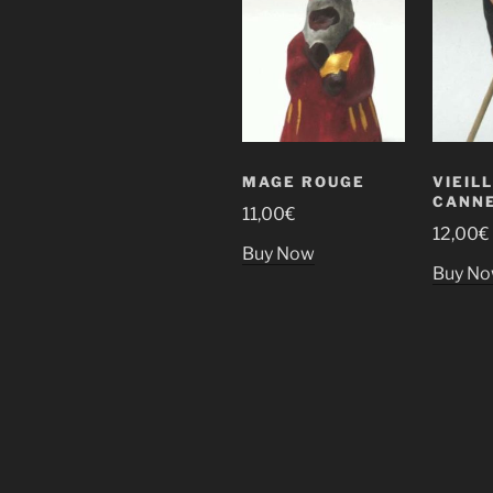
MAGE ROUGE
VIEILL
CANN
11,00
€
12,00
€
Buy Now
Buy N