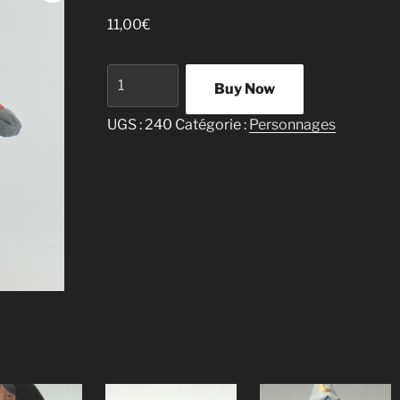
11,00
€
quantité
Buy Now
de
Patineur
UGS :
240
Catégorie :
Personnages
pull
rouge