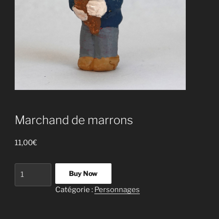
Marchand de marrons
11,00
€
quantité
Buy Now
de
Catégorie :
Personnages
Marchand
de
marrons