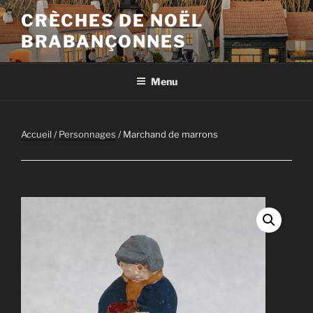
Aller
CRÈCHES DE NOËL
au
BRABANÇONNES
contenu
principal
Menu
Accueil
/
Personnages
/ Marchand de marrons