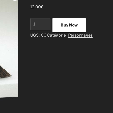
12,00
€
quantité
Buy Now
de
Femme
UGS :
66
Catégorie :
Personnages
au
balais