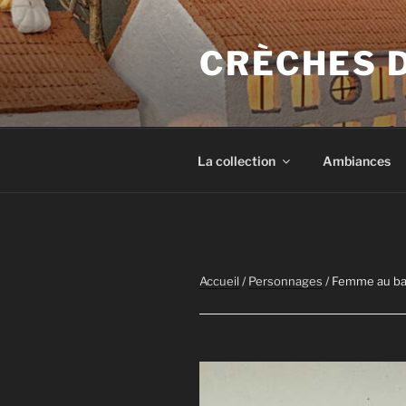
Aller
au
CRÈCHES 
contenu
principal
La collection
Ambiances
Accueil
/
Personnages
/ Femme au ba