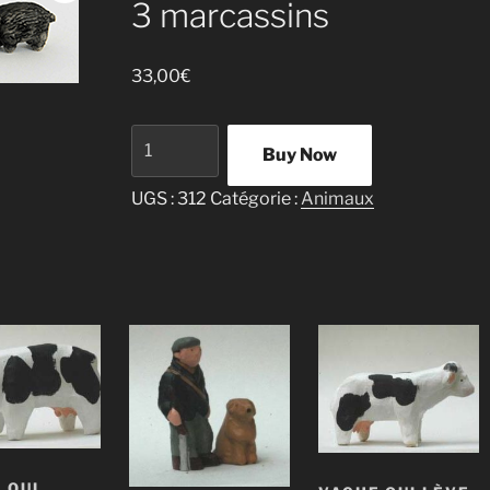
3 marcassins
33,00
€
quantité
Buy Now
de
Ensemble
UGS :
312
Catégorie :
Animaux
sanglier,
laie,
3
marcassins
 QUI