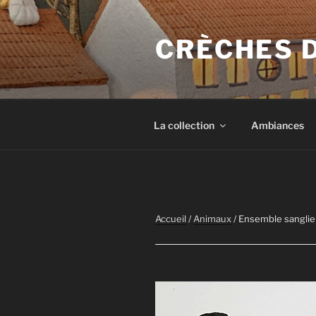
Aller
au
CRÈCHES 
contenu
principal
La collection
Ambiances
Accueil
/
Animaux
/ Ensemble sanglier