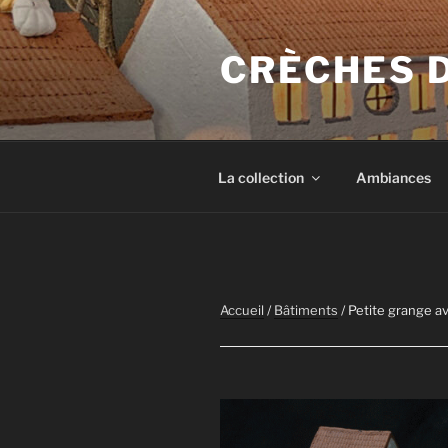
Aller
au
CRÈCHES 
contenu
principal
La collection
Ambiances
Accueil
/
Bâtiments
/ Petite grange av