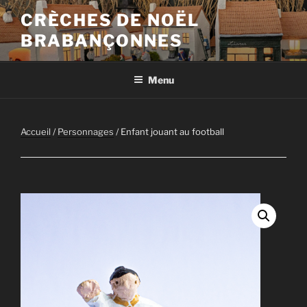
Aller
CRÈCHES DE NOËL
au
BRABANÇONNES
contenu
principal
Menu
Accueil
/
Personnages
/ Enfant jouant au football