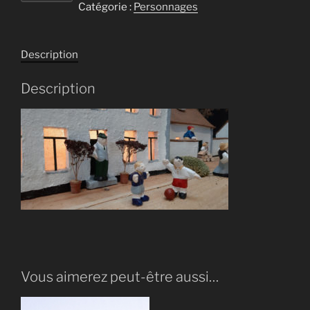
Catégorie :
Personnages
Enfant
jouant
au
Description
football
Description
Vous aimerez peut-être aussi…