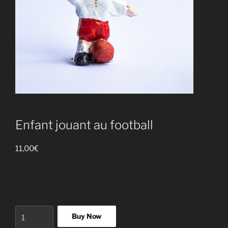
Enfant jouant au football
11,00
€
quantité
Buy Now
de