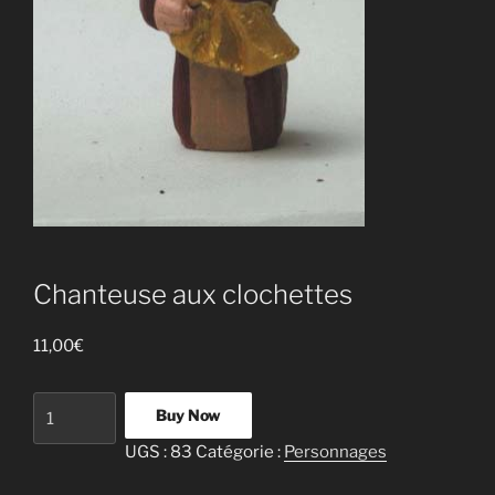
Chanteuse aux clochettes
11,00
€
quantité
Buy Now
de
UGS :
83
Catégorie :
Personnages
Chanteuse
aux