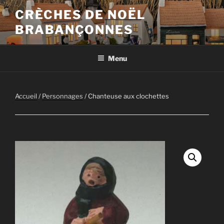
Aller
CRÈCHES DE NOËL
au
BRABANÇONNES
contenu
principal
Menu
Accueil
/
Personnages
/ Chanteuse aux clochettes