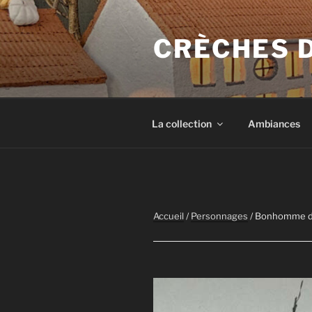
Aller
au
CRÈCHES 
contenu
principal
La collection
Ambiances
Accueil
/
Personnages
/ Bonhomme d