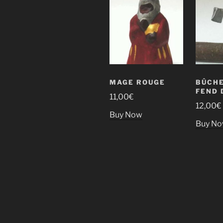
MAGE ROUGE
BÛCHE
FEND 
11,00
€
12,00
€
Buy Now
Buy N