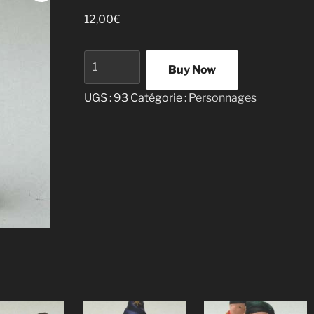
12,00
€
quantité
Buy Now
de
Bonhomme
UGS :
93
Catégorie :
Personnages
de
neige