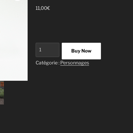
11,00
€
quantité
Buy Now
de
Arroseur
Catégorie :
Personnages