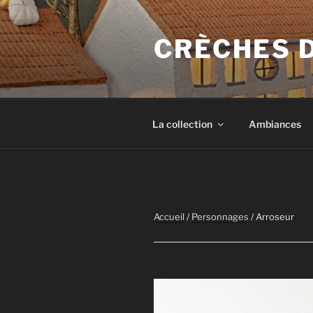
Aller
au
CRÈCHES 
contenu
principal
La collection
Ambiances
Accueil
/
Personnages
/ Arroseur