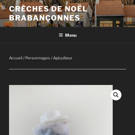
Aller
CRÈCHES DE NOËL
au
BRABANÇONNES
contenu
principal
Menu
Accueil
/
Personnages
/ Apiculteur