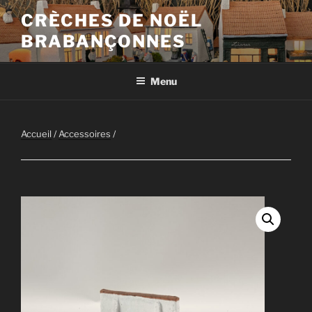
Aller
CRÈCHES DE NOËL
au
BRABANÇONNES
contenu
principal
Menu
Accueil
/
Accessoires
/