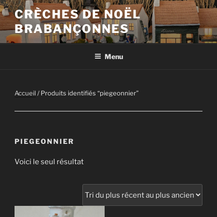
Aller
CRÈCHES DE NOËL
au
BRABANÇONNES
contenu
principal
Menu
Accueil
/ Produits identifiés “piegeonnier”
PIEGEONNIER
Voici le seul résultat